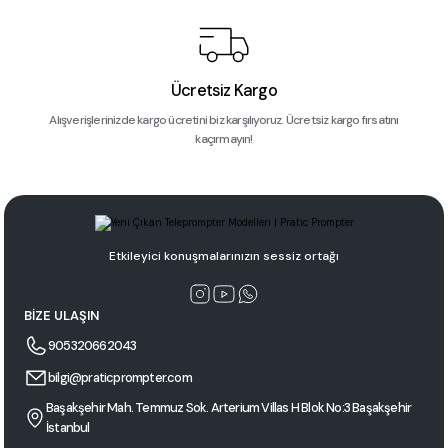
Ücretsiz Kargo
Alışverişlerinizde kargo ücretini biz karşılıyoruz. Ücretsiz kargo fırsatını
kaçırmayın!
Etkileyici konuşmalarınızın sessiz ortağı
BİZE ULAŞIN
905320662043
bilgi@praticprompter.com
Başakşehir Mah. Temmuz Sok. Arterium Villas H Blok No:3 Başakşehir
İstanbul