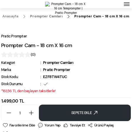
Prompter Cihazlarımızdan Birini Alana Mobil Uygulama Lisansı Sepette %50 İndirimli
Prompter Cihazlarımızdan Birini Alana Tripot Sepette %20 İndirimli
Anasayfa
Prompter Camları
Prompter Cam - 18 cm X 16 cm
Pratic Prompter
Prompter Cam - 18 cm X 16 cm
(0)
Kategori
Prompter Camları
Marka
Pratic Prompter
Stok Kodu
EZF8TW4TUC
Stok Durumu
*161,56 TL den başlayan taksitlerle!
1.499,00 TL
SEPETE EKLE
Yorum Yap
Tavsiye Et
Ürünü Paylaş