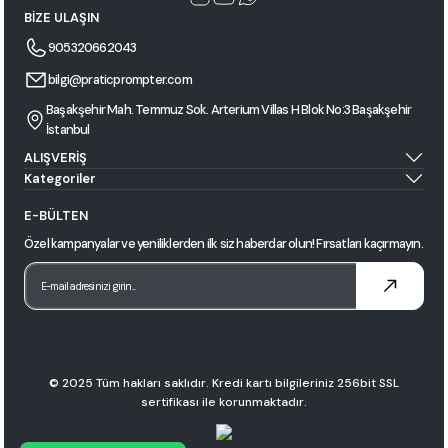
BİZE ULAŞIN
905320662043
bilgi@praticprompter.com
Başakşehir Mah. Temmuz Sok. Arterium Villas H Blok No:3 Başakşehir
İstanbul
ALIŞVERİŞ
Kategoriler
E-BÜLTEN
Özel kampanyalar ve yeniliklerden ilk siz haberdar olun! Fırsatları kaçırmayın.
© 2025 Tüm hakları saklıdır. Kredi kartı bilgileriniz 256bit SSL
sertifikası ile korunmaktadır.