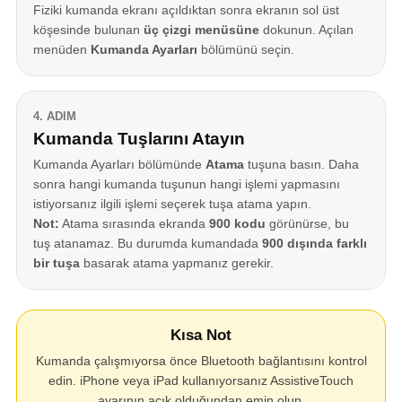
Fiziki kumanda ekranı açıldıktan sonra ekranın sol üst
köşesinde bulunan
üç çizgi menüsüne
dokunun. Açılan
menüden
Kumanda Ayarları
bölümünü seçin.
4. ADIM
Kumanda Tuşlarını Atayın
Kumanda Ayarları bölümünde
Atama
tuşuna basın. Daha
sonra hangi kumanda tuşunun hangi işlemi yapmasını
istiyorsanız ilgili işlemi seçerek tuşa atama yapın.
Not:
Atama sırasında ekranda
900 kodu
görünürse, bu
tuş atanamaz. Bu durumda kumandada
900 dışında farklı
bir tuşa
basarak atama yapmanız gerekir.
Kısa Not
Kumanda çalışmıyorsa önce Bluetooth bağlantısını kontrol
edin. iPhone veya iPad kullanıyorsanız AssistiveTouch
ayarının açık olduğundan emin olun.