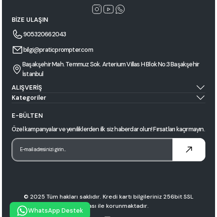
BİZE ULAŞIN
905320662043
bilgi@praticprompter.com
Başakşehir Mah. Temmuz Sok. Arterium Villas H Blok No:3 Başakşehir
İstanbul
ALIŞVERİŞ
Kategoriler
E-BÜLTEN
Özel kampanyalar ve yeniliklerden ilk siz haberdar olun! Fırsatları kaçırmayın.
© 2025 Tüm hakları saklıdır. Kredi kartı bilgileriniz 256bit SSL
sertifikası ile korunmaktadır.
WhatsApp Destek