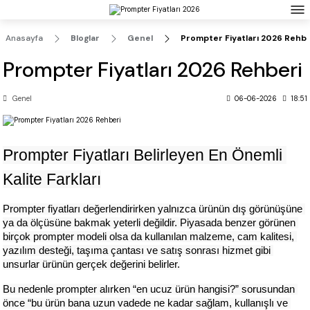
Prompter Cihazlarımızdan Birini Alana Mobil Uygulama Lisansı Sepette %50 İndirimli
Prompter Cihazlarımızdan Birini Alana Tripot Sepette %20 İndirimli
Anasayfa
Bloglar
Genel
Prompter Fiyatları 2026 Rehbe
Prompter Fiyatları 2026 Rehberi
Genel
06-06-2026
18:51
Prompter Fiyatları Belirleyen En Önemli 
Kalite Farkları
Prompter fiyatları değerlendirirken yalnızca ürünün dış görünüşüne 
ya da ölçüsüne bakmak yeterli değildir. Piyasada benzer görünen 
birçok prompter modeli olsa da kullanılan malzeme, cam kalitesi, 
yazılım desteği, taşıma çantası ve satış sonrası hizmet gibi 
unsurlar ürünün gerçek değerini belirler.
Bu nedenle prompter alırken “en ucuz ürün hangisi?” sorusundan 
önce “bu ürün bana uzun vadede ne kadar sağlam, kullanışlı ve 